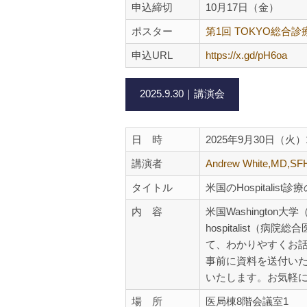
申込締切
10月17日（金）
ポスター
第1回 TOKYO総合
申込URL
https://x.gd/pH6oa
2025.9.30｜講演会
日 時
2025年9月30日（火
講演者
Andrew White,MD,S
タイトル
米国のHospitalis
内 容
米国Washington
hospitalist
て、わかりやすくお
事前に資料を送付い
いたします。お気軽
場 所
医局棟8階会議室1