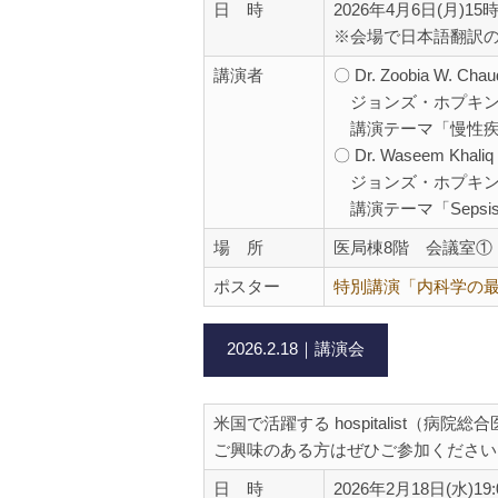
日 時
2026年4月6日(月)15
※会場で日本語翻訳
講演者
〇 Dr. Zoobia W. Chau
ジョンズ・ホプキン
講演テーマ「慢性疾
〇 Dr. Waseem Khaliq
ジョンズ・ホプキン
講演テーマ「Sepsis – R
場 所
医局棟8階 会議室①
ポスター
特別講演「内科学の
2026.2.18｜講演会
米国で活躍する hospitalist（
ご興味のある方はぜひご参加ください
日 時
2026年2月18日(水