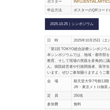
ポスター
INFLUENTIAL ARTICL
申込方法
ポスターのQRコード
2025.10.25｜シンポジウム
日 時
2025年10月25日（土）1
「第1回 TOKYO総合診療シンポジ
本シンポジウムでは、地域・都市部を
教育、そして現場の実践を多角的に議
ん、病院経営者や行政関係者、医学生
います。ぜひご参加賜りますようご案
会 場
順天堂大学7号館13
JR・東京メトロ御茶
定 員
250名
参加費
無料