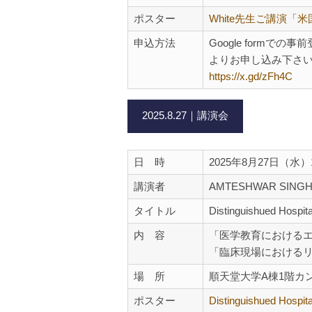
ポスター
White先生ご講演「米国
申込方法
Google form
よりお申し込み下さ
https://x.gd/zFh4C
2025.8.27｜講演会
日 時
2025年8月27日（水
講演者
AMTESHWAR SINGH
タイトル
Distinguishued Hospita
内 容
「医学教育における
「臨床現場における
場 所
順天堂大学A棟1階カ
ポスター
Distinguishued Hospita