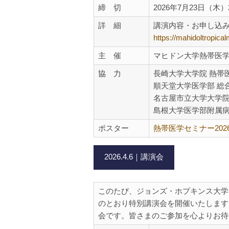
締 切
2026年7月23日（木）2
詳 細
講演内容・お申し込み
https://mahidoltropic
主 催
マヒドン大学熱帯医
協 力
長崎大学大学院 熱帯
順天堂大学医学部 総
名古屋市立大学大学院
島根大学医学部附属病
ポスター
熱帯医学セミナー202
2026.4.6｜講演会
このたび、ジョンズ・ホプキンス大学よりDr. Z
のとおり特別講演会を開催いたします
会です。皆さまのご参加を心よりお待