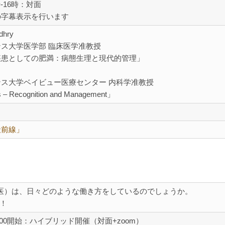
時-16時：対面
の字幕表示を行います
dhry
ス大学医学部 臨床医学准教授
患としての肥満：病態生理と現代的管理」
ス大学ベイビュー医療センター 内科学准教授
ecognition and Management」
最前線」
病院総合医）は、日々どのような働き方をしているのでしょうか。
！
)19:00開始：ハイブリッド開催（対面+zoom）