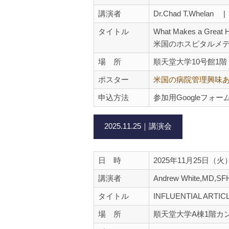
講演者
Dr.Chad T.Whelan | 
タイトル
What Makes a Great H
米国のホスピタルメ
場 所
順天堂大学10号館1階
ポスター
米国の病院管理興味
申込方法
参加用Googleフォー
2025.11.25｜講演会
日 時
2025年11月25日（
講演者
Andrew White,MD,S
タイトル
INFLUENTIAL ARTICL
場 所
順天堂大学A棟1階カ